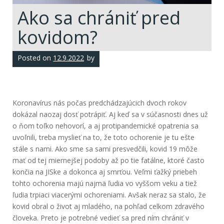
Ako sa chrániť pred
kovidom?
Posted on
12.9.2022
by
Koronavírus nás počas predchádzajúcich dvoch rokov
dokázal naozaj dosť potrápiť. Aj keď sa v súčasnosti dnes už
o ňom toľko nehovorí, a aj protipandemické opatrenia sa
uvoľnili, treba myslieť na to, že toto ochorenie je tu ešte
stále s nami. Ako sme sa sami presvedčili, kovid 19 môže
mať od tej miernejšej podoby až po tie fatálne, ktoré často
končia na JISke a dokonca aj smrťou. Veľmi ťažký priebeh
tohto ochorenia majú najmä ľudia vo vyššom veku a tiež
ľudia trpiaci viacerými ochoreniami. Avšak neraz sa stalo, že
kovid obral o život aj mladého, na pohľad celkom zdravého
človeka. Preto je potrebné vedieť sa pred ním chrániť v