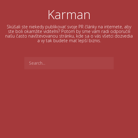
Skip
to
Karman
content
Skúšali ste niekedy publikovať svoje PR články na internete, aby
ste boli okamžite viditeľní? Potom by sme vám radi odporučili
našu často navštevovanou stránku, kde sa o vás všetci dozvedia
a vy tak budete mať lepší biznis.
Search
for: