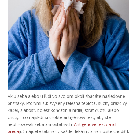
Ak u seba alebo u ľudí vo svojom okolí zbadáte nasledovné
príznaky, ktorými sú: zvýšený telesná teplota, suchý dráždivý
kašeľ, slabosť, bolesť končatín a hrdla, strat čuchu alebo
chuti,… čo najskôr si urobte antigénový test, aby ste
neohrozovali seba ani ostatných.
Antigénové testy a ich
predaj
už nájdete takmer v každej lekárni, a nemusíte chodiť k