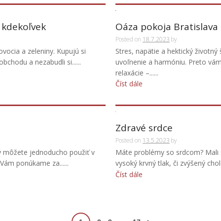
 kdekoľvek
Oáza pokoja Bratislava
Posted on
18.7.2023
by
vocia a zeleniny. Kupujú si
Stres, napätie a hektický životn
chodu a nezabudli si......
uvoľnenie a harmóniu. Preto vám
relaxácie –......
Číst dále
Zdravé srdce
Posted on
13.5.2023
by
orý môžete jednoducho použiť v
Máte problémy so srdcom? Mali 
Vám ponúkame za......
vysoký krvný tlak, či zvýšený chol
Číst dále