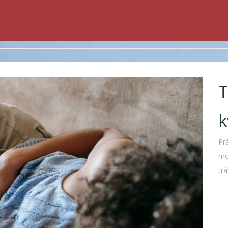
T
k
Pr
mo
tr