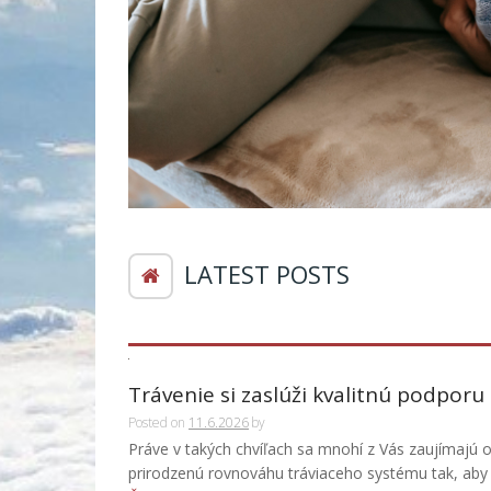
LATEST POSTS
Trávenie si zaslúži kvalitnú podporu
Posted on
11.6.2026
by
Práve v takých chvíľach sa mnohí z Vás zaujímajú 
prirodzenú rovnováhu tráviaceho systému tak, aby sa