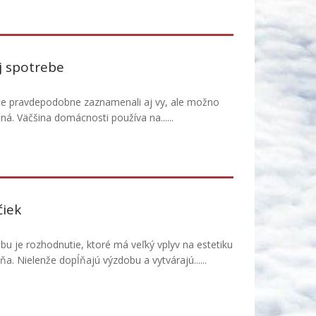
j spotrebe
ste pravdepodobne zaznamenali aj vy, ale možno
ná. Väčšina domácnosti používa na......
čiek
bu je rozhodnutie, ktoré má veľký vplyv na estetiku
. Nielenže dopĺňajú výzdobu a vytvárajú......