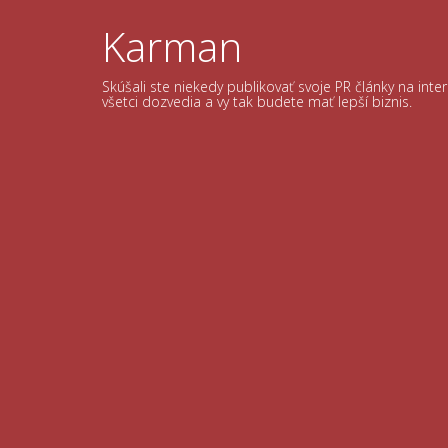
Skip
to
Karman
content
Skúšali ste niekedy publikovať svoje PR články na int
všetci dozvedia a vy tak budete mať lepší biznis.