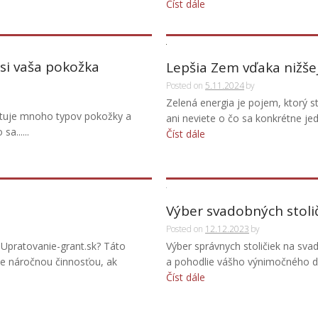
Číst dále
 si vaša pokožka
Lepšia Zem vďaka nižše
Posted on
5.11.2024
by
Zelená energia je pojem, ktorý 
stuje mnoho typov pokožky a
ani neviete o čo sa konkrétne jed
a......
Číst dále
Výber svadobných stoli
Posted on
12.12.2023
by
 Upratovanie-grant.sk? Táto
Výber správnych stoličiek na svad
je náročnou činnosťou, ak
a pohodlie vášho výnimočného dňa
Číst dále