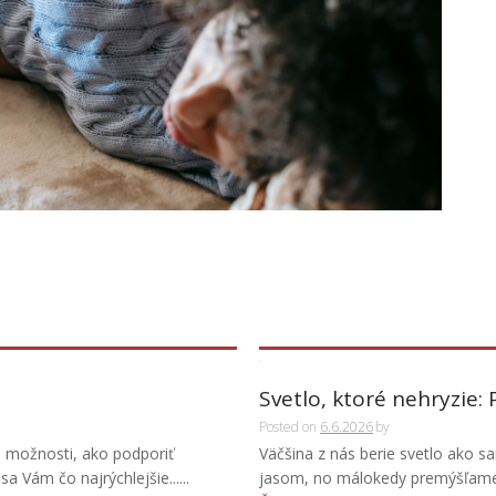
Svetlo, ktoré nehryzie:
Posted on
6.6.2026
by
o možnosti, ako podporiť
Väčšina z nás berie svetlo ako s
 Vám čo najrýchlejšie......
jasom, no málokedy premýšľame n