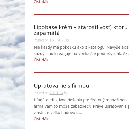
Číst dále
Lipobase krém – starostlivosť, ktorú
zapamätá
Posted on
16.5.2026
by
Nie každý má pokožku ako z katalógu. Navyše exi
každý z nich reaguje na vonkajšie podnety inak. Ako s
Číst dále
Upratovanie s firmou
Posted on
7.7.2024
by
Hľadáte efektívne riešenia pre firemný manažment
firma vám to môže zabezpečiť. Práve upratovanie 
vlastníte veľkú budovu s......
Číst dále