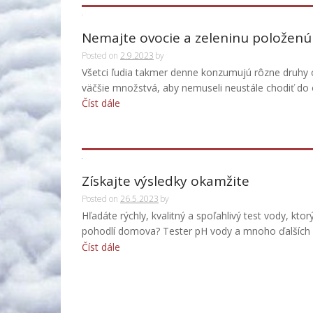
Nemajte ovocie a zeleninu položenú
Posted on
2.9.2023
by
Všetci ľudia takmer denne konzumujú rôzne druhy o
väčšie množstvá, aby nemuseli neustále chodiť do ob
Číst dále
Získajte výsledky okamžite
Posted on
26.5.2023
by
Hľadáte rýchly, kvalitný a spoľahlivý test vody, kt
pohodlí domova? Tester pH vody a mnoho ďalších 
Číst dále
Stránkování