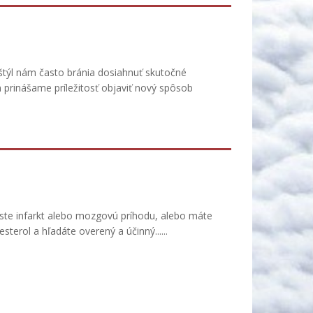
ý štýl nám často bránia dosiahnuť skutočné
 prinášame príležitosť objaviť nový spôsob
ste infarkt alebo mozgovú príhodu, alebo máte
esterol a hľadáte overený a účinný......