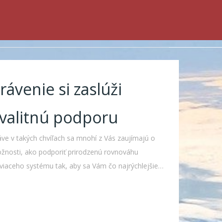
rávenie si zaslúži
valitnú podporu
áve v takých chvíľach sa mnohí z Vás zaujímajú o
žnosti, ako podporiť prirodzenú rovnováhu
áviaceho systému tak, aby sa Vám čo najrýchlejšie…