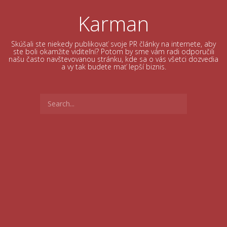
Skip
to
Karman
content
Skúšali ste niekedy publikovať svoje PR články na internete, aby
ste boli okamžite viditeľní? Potom by sme vám radi odporučili
našu často navštevovanou stránku, kde sa o vás všetci dozvedia
a vy tak budete mať lepší biznis.
Search
for: