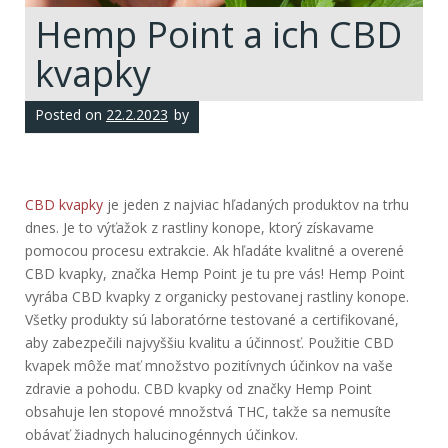
Hemp Point a ich CBD
kvapky
Posted on
22.2.2023
by
CBD kvapky
je jeden z najviac hľadaných produktov na trhu
dnes. Je to výťažok z rastliny konope, ktorý získavame
pomocou procesu extrakcie. Ak hľadáte kvalitné a overené
CBD kvapky, značka Hemp Point je tu pre vás! Hemp Point
vyrába CBD kvapky z organicky pestovanej rastliny konope.
Všetky produkty sú laboratórne testované a certifikované,
aby zabezpečili najvyššiu kvalitu a účinnosť. Použitie CBD
kvapek môže mať množstvo pozitívnych účinkov na vaše
zdravie a pohodu. CBD kvapky od značky Hemp Point
obsahuje len stopové množstvá THC, takže sa nemusíte
obávať žiadnych halucinogénnych účinkov.