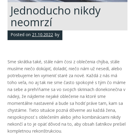
Jednoducho nikdy
neomrzí
Posted on
21.10.2022
by
Sme skrátka také, stále nám čosi z oblečenia chýba, stále
musíme niečo dokúpiť, doladiť, niečo nám už nesedí, alebo
potrebujeme len vymeniť staré za nové. Každá z nás má
toho veľa, no aj tak nie sme často spokojné s tým čo máme
na sebe a prehŕňame sa vo svojich skriniach donekonečna v
nádeji, že nájdeme nejaké oblečenie na ktoré sme
momentálne nastavené a bude sa hodiť práve tam, kam sa
chystáme. Tieto situácie pozná dôverne asi každá žena,
nespokojnosť s oblečením alebo jeho kombináciami nikdy
nekončí a to je opäť dôvod na to, aby obsah šatníkov prešiel
kompletnou rekonštrukciou.