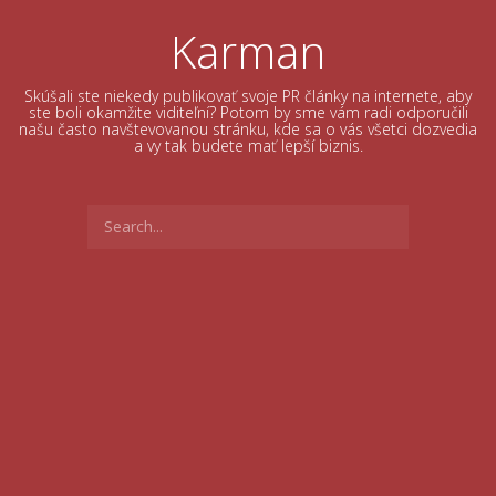
Skip
to
Karman
content
Skúšali ste niekedy publikovať svoje PR články na internete, aby
ste boli okamžite viditeľní? Potom by sme vám radi odporučili
našu často navštevovanou stránku, kde sa o vás všetci dozvedia
a vy tak budete mať lepší biznis.
Search
for: