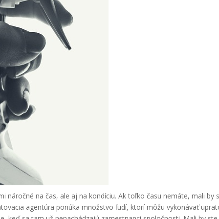
ľmi náročné na čas, ale aj na kondíciu. Ak toľko času nemáte, mali 
ratovacia agentúra ponúka množstvo ľudí, ktorí môžu vykonávať uprato
e, keď sa tam už nenachádzajú zamestnanci spoločnosti. Mali by ste 