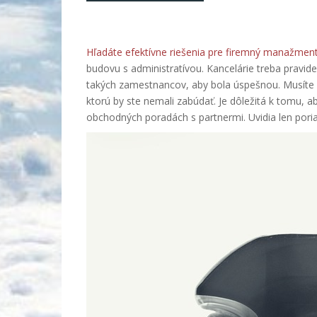
Hľadáte efektívne riešenia pre firemný manažment
budovu s administratívou. Kancelárie treba pravid
takých zamestnancov, aby bola úspešnou. Musíte ve
ktorú by ste nemali zabúdať. Je dôležitá k tomu, a
obchodných poradách s partnermi. Uvidia len poria