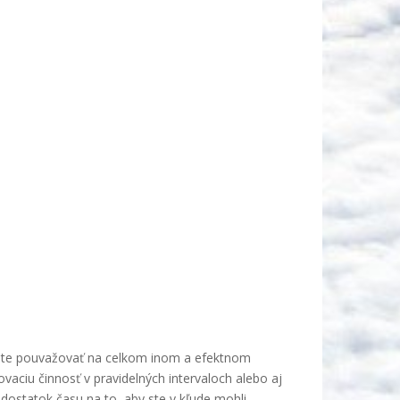
by ste pouvažovať na celkom inom a efektnom
vaciu činnosť v pravidelných intervaloch alebo aj
dostatok času na to, aby ste v kľude mohli