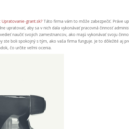
 Upratovanie-grant.sk?
Táto firma vám to môže zabezpečiť. Práve upr
elne upratovať, aby sa v nich dala vykonávať pracovná činnosť admini
dieť naučiť svojich zamestnancov, ako majú vykonávať svoju činnosť.
by ste boli spokojný s tým, ako vaša firma funguje. Je to dôležité aj p
dok, čo určite veľmi ocenia.