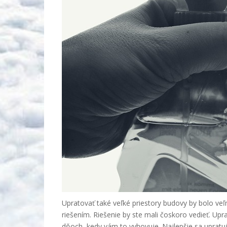
Upratovať také veľké priestory budovy by bolo ve
riešením. Riešenie by ste mali čoskoro vedieť. Up
dňoch, kedy vám to vyhovuje. Najlepšie sa upratuj