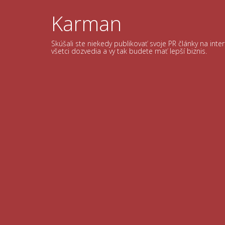
Skip
to
Karman
content
Skúšali ste niekedy publikovať svoje PR články na int
všetci dozvedia a vy tak budete mať lepší biznis.