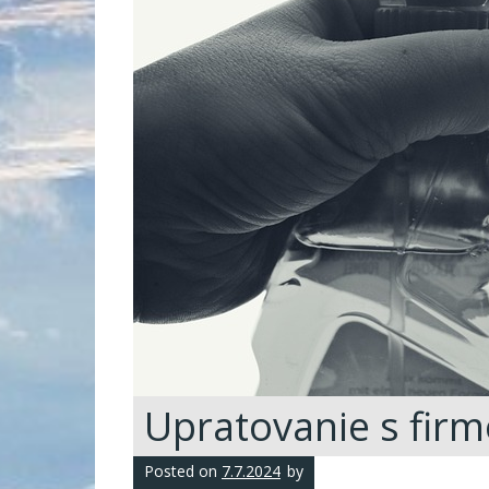
Upratovanie s fir
Posted on
7.7.2024
by