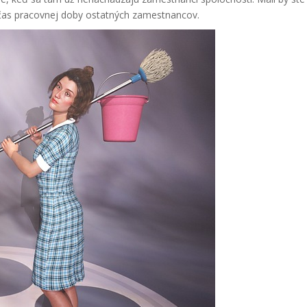
očas pracovnej doby ostatných zamestnancov.