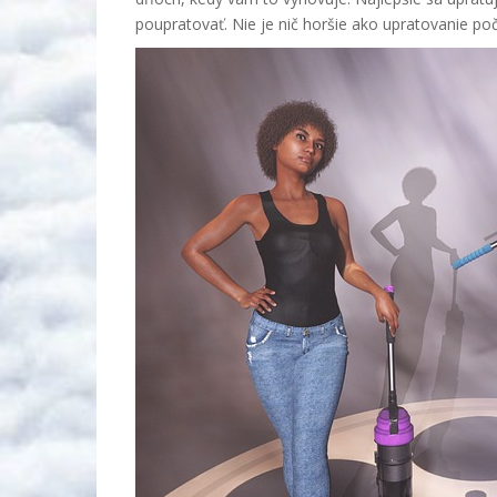
poupratovať. Nie je nič horšie ako upratovanie p