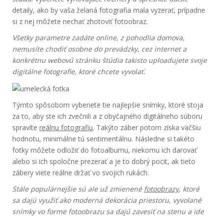
detaily, ako by vaša želaná fotografia mala vyzerať, prípadne
si z nej môžete nechať zhotoviť fotoobraz.
Všetky parametre zadáte online, z pohodlia domova,
nemusíte chodiť osobne do prevádzky, cez internet a
konkrétnu webovú stránku štúdia takisto uploadujete svoje
digitálne fotografie, ktoré chcete vyvolať.
Týmto spôsobom vyberiete tie najlepšie snímky, ktoré stoja
za to, aby ste ich zvečnili a z obyčajného digitálneho súboru
spravíte
reálnu fotografiu
. Takýto záber potom získa väčšiu
hodnotu, minimálne tú sentimentálnu. Následne si takéto
fotky môžete odložiť do fotoalbumu, niekomu ich darovať
alebo si ich spoločne prezerať a je to dobrý pocit, ak tieto
zábery viete reálne držať vo svojich rukách.
Stále populárnejšie sú ale už zmienené
fotoobrazy
, ktoré
sa dajú využiť ako moderná dekorácia priestoru, vyvolané
snímky vo forme fotoobrazu sa dajú zavesiť na stenu a ide