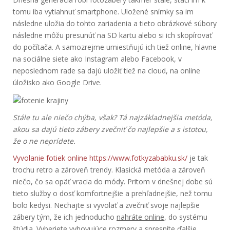
tomu iba vytiahnuť smartphone. Uložené snímky sa im
následne uložia do tohto zariadenia a tieto obrázkové súbory
následne môžu presunúť na SD kartu alebo si ich skopírovať
do počítača. A samozrejme umiestňujú ich tiež online, hlavne
na sociálne siete ako Instagram alebo Facebook, v
neposlednom rade sa dajú uložiť tiež na cloud, na online
úložisko ako Google Drive.
Stále tu ale niečo chýba, však? Tá najzákladnejšia metóda,
akou sa dajú tieto zábery zvečniť čo najlepšie a s istotou,
že o ne neprídete.
Vyvolanie fotiek online https://www.fotkyzababku.sk/
je tak
trochu retro a zároveň trendy. Klasická metóda a zároveň
niečo, čo sa opäť vracia do módy. Pritom v dnešnej dobe sú
tieto služby o dosť komfortnejšie a prehľadnejšie, než tomu
bolo kedysi. Nechajte si vyvolať a zvečniť svoje najlepšie
zábery tým, že ich jednoducho
nahráte online
, do systému
štúdia. Vyberiete vyhovujúce rozmery a spresníte ďalšie