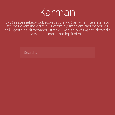
Skip
to
Karman
content
Skúšali ste niekedy publikovať svoje PR články na internete, aby
ste boli okamžite viditeľní? Potom by sme vám radi odporučili
našu často navštevovanou stránku, kde sa o vás všetci dozvedia
a vy tak budete mať lepší biznis.
Search
for: