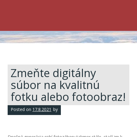
Zmeňte digitálny
súbor na kvalitnú
fotku alebo fotoobraz!
Posted on
17.8.2021
by
Dnešná generácia robí fotozábery takmer stále, stačí im k