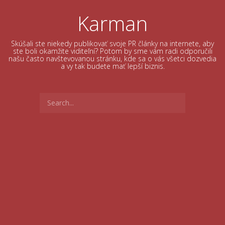
Skip
to
Karman
content
Skúšali ste niekedy publikovať svoje PR články na internete, aby
ste boli okamžite viditeľní? Potom by sme vám radi odporučili
našu často navštevovanou stránku, kde sa o vás všetci dozvedia
a vy tak budete mať lepší biznis.
Search
for: