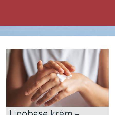
Lipobase krém –