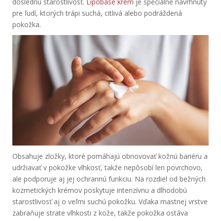
dôslednú starostlivosť.
Lipobase krém
je špeciálne navrhnutý
pre ľudí, ktorých trápi suchá, citlivá alebo podráždená
pokožka.
Obsahuje zložky, ktoré pomáhajú obnovovať kožnú bariéru a
udržiavať v pokožke vlhkosť, takže nepôsobí len povrchovo,
ale podporuje aj jej ochrannú funkciu. Na rozdiel od bežných
kozmetických krémov poskytuje intenzívnu a dlhodobú
starostlivosť aj o veľmi suchú pokožku. Vďaka mastnej vrstve
zabraňuje strate vlhkosti z kože, takže pokožka ostáva