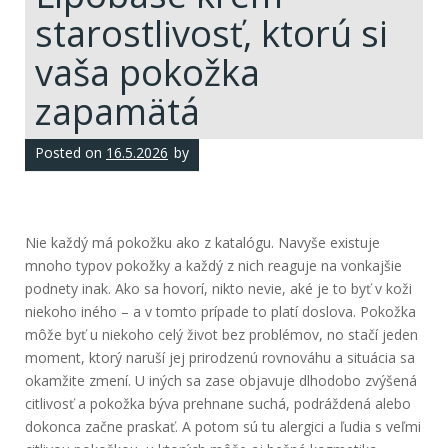
starostlivosť, ktorú si
vaša pokožka
zapamätá
Posted on
16.5.2026
by
Nie každý má pokožku ako z katalógu. Navyše existuje
mnoho typov pokožky a každý z nich reaguje na vonkajšie
podnety inak. Ako sa hovorí, nikto nevie, aké je to byť v koži
niekoho iného – a v tomto prípade to platí doslova. Pokožka
môže byť u niekoho celý život bez problémov, no stačí jeden
moment, ktorý naruší jej prirodzenú rovnováhu a situácia sa
okamžite zmení. U iných sa zase objavuje dlhodobo zvýšená
citlivosť a pokožka býva prehnane suchá, podráždená alebo
dokonca začne praskať. A potom sú tu alergici a ľudia s veľmi