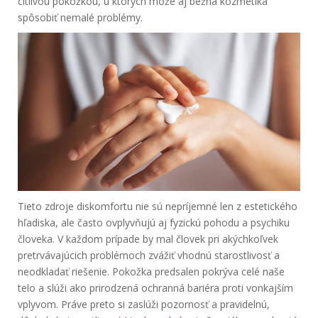
citlivou pokožkou, u ktorých môže aj bežná kozmetika
spôsobiť nemalé problémy.
Tieto zdroje diskomfortu nie sú nepríjemné len z estetického
hľadiska, ale často ovplyvňujú aj fyzickú pohodu a psychiku
človeka. V každom prípade by mal človek pri akýchkoľvek
pretrvávajúcich problémoch zvážiť vhodnú starostlivosť a
neodkladať riešenie. Pokožka predsalen pokrýva celé naše
telo a slúži ako prirodzená ochranná bariéra proti vonkajším
vplyvom. Práve preto si zaslúži pozornosť a pravidelnú,