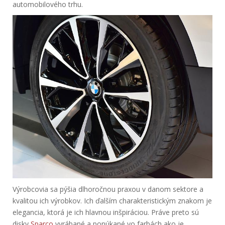
automobilového trhu.
Výrobcovia sa pýšia dlhoročnou praxou v danom sektore a
kvalitou ich výrobkov. Ich ďalším charakteristickým znakom je
elegancia, ktorá je ich hlavnou inšpiráciou. Práve preto sú
disky
Sparco
vyrábané a ponúkané vo farbách ako je