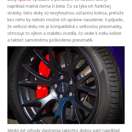
napríklad matná čierna či biela.
Čo sa týka ich funkčnej
stránky, tieto disky sú nevyhnutnou súčasťou kolesa, pretože
bez neho by nebolo možné ich správne nasadenie. V prípade,
že veľkosť disku nie je kompatibilná s veľkosťou pneumatiky,
ohrozuje to výkon a stabilitu vozidla, čo vedie k riziku kolízie
a taktiež samotnému poškodeniu pneumatík.
Medzi iné výhody vlastnenia takýchto diskov patrí napríklad