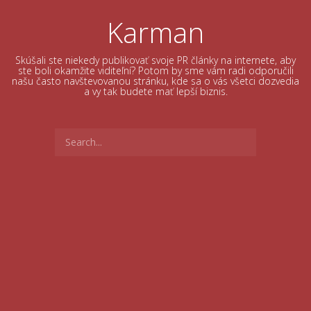
Skip
to
Karman
content
Skúšali ste niekedy publikovať svoje PR články na internete, aby
ste boli okamžite viditeľní? Potom by sme vám radi odporučili
našu často navštevovanou stránku, kde sa o vás všetci dozvedia
a vy tak budete mať lepší biznis.
Search
for: