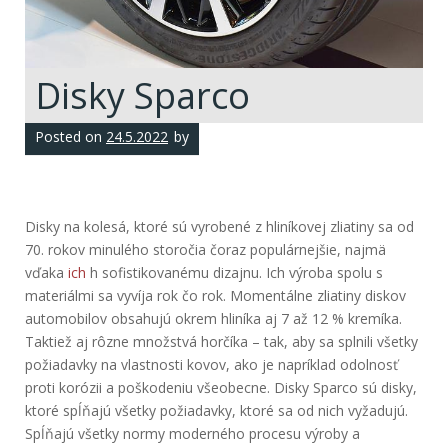
Disky Sparco
Posted on
24.5.2022
by
Disky na kolesá, ktoré sú vyrobené z hliníkovej zliatiny sa od
70. rokov minulého storočia čoraz populárnejšie, najmä
vďaka
ich
h sofistikovanému dizajnu. Ich výroba spolu s
materiálmi sa vyvíja rok čo rok. Momentálne zliatiny diskov
automobilov obsahujú okrem hliníka aj 7 až 12 % kremíka.
Taktiež aj rôzne množstvá horčíka – tak, aby sa splnili všetky
požiadavky na vlastnosti kovov, ako je napríklad odolnosť
proti korózii a poškodeniu všeobecne.
Disky Sparco sú disky,
ktoré spĺňajú všetky požiadavky, ktoré sa od nich vyžadujú.
Spĺňajú všetky normy moderného procesu výroby a