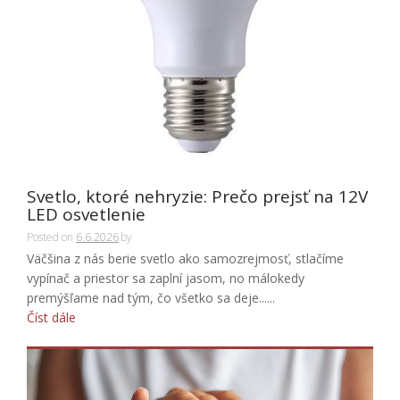
Svetlo, ktoré nehryzie: Prečo prejsť na 12V
LED osvetlenie
Posted on
6.6.2026
by
Väčšina z nás berie svetlo ako samozrejmosť, stlačíme
vypínač a priestor sa zaplní jasom, no málokedy
premýšľame nad tým, čo všetko sa deje......
Číst dále