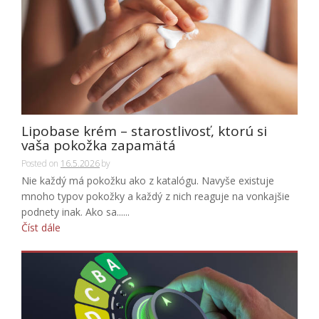
Lipobase krém – starostlivosť, ktorú si
vaša pokožka zapamätá
Posted on
16.5.2026
by
Nie každý má pokožku ako z katalógu. Navyše existuje
mnoho typov pokožky a každý z nich reaguje na vonkajšie
podnety inak. Ako sa......
Číst dále