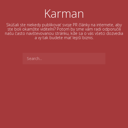
Skip
to
Karman
content
Skúšali ste niekedy publikovať svoje PR články na internete, aby
ste boli okamžite viditeľní? Potom by sme vám radi odporučili
našu často navštevovanou stránku, kde sa o vás všetci dozvedia
a vy tak budete mať lepší biznis.
Search
for: