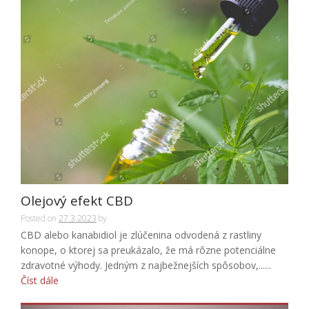
Olejový efekt CBD
Posted on
27.3.2023
by
CBD alebo kanabidiol je zlúčenina odvodená z rastliny
konope, o ktorej sa preukázalo, že má rôzne potenciálne
zdravotné výhody. Jedným z najbežnejších spôsobov,......
Číst dále