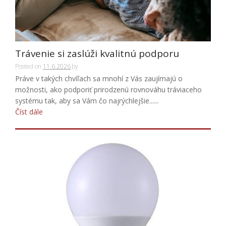
Trávenie si zaslúži kvalitnú podporu
Posted on
11.6.2026
by
Práve v takých chvíľach sa mnohí z Vás zaujímajú o
možnosti, ako podporiť prirodzenú rovnováhu tráviaceho
systému tak, aby sa Vám čo najrýchlejšie......
Číst dále