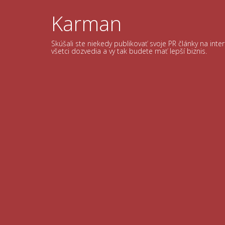
Skip
to
Karman
content
Skúšali ste niekedy publikovať svoje PR články na int
všetci dozvedia a vy tak budete mať lepší biznis.