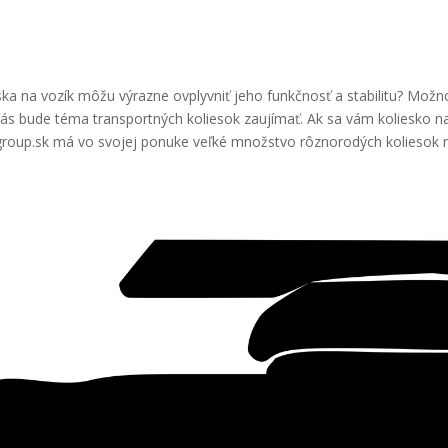
eska na vozík môžu výrazne ovplyvniť jeho funkčnosť a stabilitu? Mož
vás bude téma transportných koliesok zaujímať. Ak sa vám koliesko na
roup.sk má vo svojej ponuke veľké množstvo rôznorodých koliesok na 