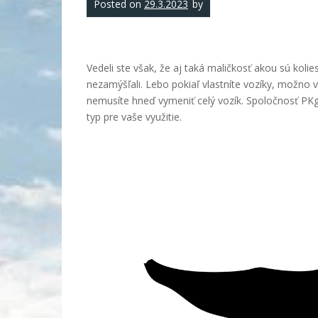
Posted on
29.3.2023
by
Vedeli ste však, že aj taká maličkosť akou sú koli
nezamýšľali. Lebo pokiaľ vlastníte vozíky, možno 
nemusíte hneď vymeniť celý vozík. Spoločnosť PKg
typ pre vaše využitie.