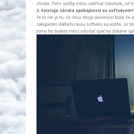
chcete. Tieto služby môžu zahŕňať čokoľvek, od tré
3. Existuje záruka spokojnosti so softvérom
že to nie je to, čo chcú. Moja skúsenosť bola, že
zakúpením ďalšieho kusu softvéru sa uistite, že st
tomu ho budete môcť odoslať späť na získanie úpl