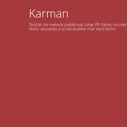
Skip
to
Karman
content
Skúšali ste niekedy publikovať svoje PR články na int
všetci dozvedia a vy tak budete mať lepší biznis.