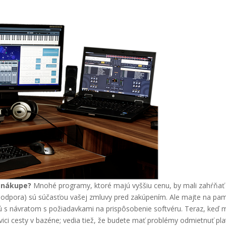
v nákupe?
Mnohé programy, ktoré majú vyššiu cenu, by mali zahŕňať 
 a podpora) sú súčasťou vašej zmluvy pred zakúpením. Ale majte na pam
jú s návratom s požiadavkami na prispôsobenie softvéru. Teraz, keď 
vici cesty v bazéne; vedia tiež, že budete mať problémy odmietnuť plat