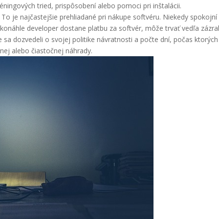
ningových tried, prispôsobení alebo pomoci pri inštalácii.
?
To je najčastejšie prehliadané pri nákupe softvéru. Niekedy spokojní
 akonáhle developer dostane platbu za softvér, môže trvať vedľa zázr
e sa dozvedeli o svojej politike návratnosti a počte dní, počas ktorýc
nej alebo čiastočnej náhrady.