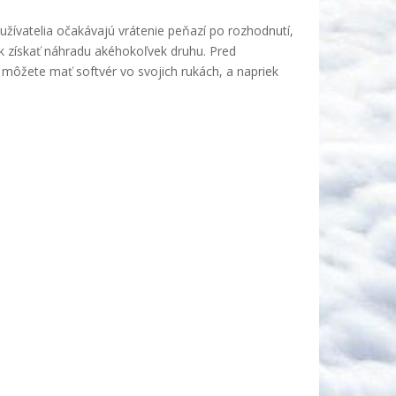
 užívatelia očakávajú vrátenie peňazí po rozhodnutí,
ak získať náhradu akéhokoľvek druhu. Pred
h môžete mať softvér vo svojich rukách, a napriek