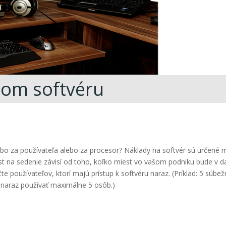
pom softvéru
lebo za používateľa alebo za procesor? Náklady na softvér sú určen
st na sedenie závisí od toho, koľko miest vo vašom podniku bude v d
te používateľov, ktorí majú prístup k softvéru naraz. (Príklad: 5 sú
 naraz používať maximálne 5 osôb.)