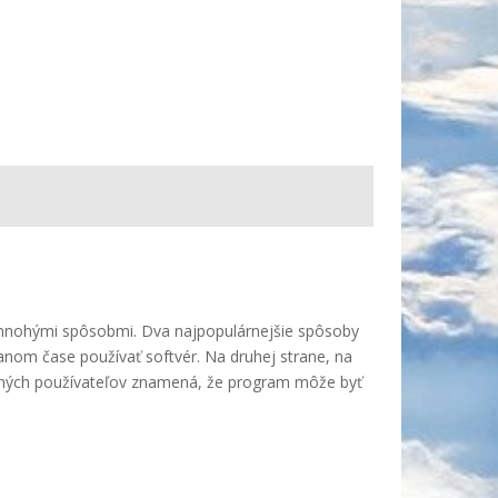
é mnohými spôsobmi. Dva najpopulárnejšie spôsoby
anom čase používať softvér. Na druhej strane, na
bežných používateľov znamená, že program môže byť