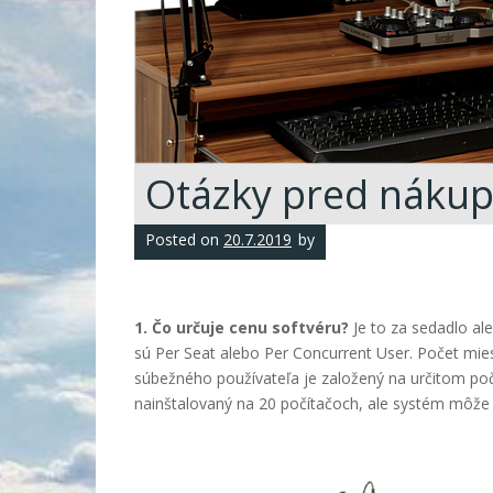
Otázky pred náku
Posted on
20.7.2019
by
1. Čo určuje cenu softvéru?
Je to za sedadlo a
sú Per Seat alebo Per Concurrent User. Počet mie
súbežného používateľa je založený na určitom poč
nainštalovaný na 20 počítačoch, ale systém môže