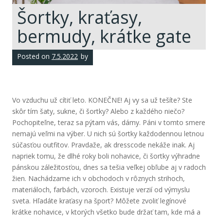
Šortky, kraťasy,
bermudy, krátke gate
Posted on
7.5.2022
by
Vo vzduchu už cítiť leto. KONEČNE! Aj vy sa už tešíte? Ste
skôr tím šaty, sukne, či šortky? Alebo z každého niečo?
Pochopiteľne, teraz sa pýtam vás, dámy. Páni v tomto smere
nemajú veľmi na výber. U nich sú šortky každodennou letnou
súčasťou outfitov. Pravdaže, ak dresscode nekáže inak.
Aj
napriek tomu, že dlhé roky boli nohavice, či šortky výhradne
pánskou záležitosťou, dnes sa tešia veľkej obľube aj v radoch
žien.
Nachádzame ich v obchodoch v rôznych strihoch,
materiáloch, farbách, vzoroch. Existuje verzií od výmyslu
sveta.
Hľadáte kraťasy na šport? Môžete zvoliť legínové
krátke nohavice, v ktorých všetko bude držať tam, kde má a