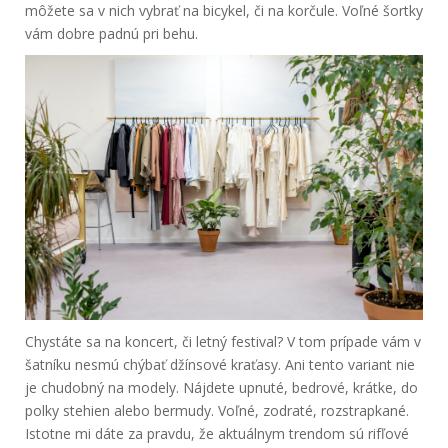
môžete sa v nich vybrať na bicykel, či na korčule. Voľné šortky
vám dobre padnú pri behu.
Chystáte sa na koncert, či letný festival? V tom prípade vám v
šatníku nesmú chýbať džínsové kraťasy. Ani tento variant nie
je chudobný na modely. Nájdete upnuté, bedrové, krátke, do
polky stehien alebo bermudy. Voľné, zodraté, rozstrapkané.
Istotne mi dáte za pravdu, že aktuálnym trendom sú rifľové