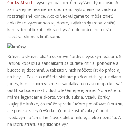
šortky Allsort
s vysokým pásom. Čím vyšším, tým lepšie. A
samozrejme nesmieme opomenúť vykrojenie na zadku a
rozstrapkané konce. Akokoľvek vulgárne to môže znieť,
dokáže to vyzerať naozaj dobre, avšak vždy treba zvážiť,
kam si ich obliekate.
Ak sa chystáte do práce, nemusíte
zatvárať skriňu s kraťasami.
Krásne a vkusne ukážu sukňové šortky s vysokým pásom. S
ľahkou košeľou a sandálkami sa budete cítiť aj pohodlne a
budete aj decentná. A tak isto v nich môžete ísť do práce aj
na bicykli. Tak isto môžete siahnuť po šortkách typu Indiana
Jones, keď si k nim vezmete sandálky na nízkom opätku, váš
outfit sa bude niesť v duchu ležérnej elegancie.
No a ešte tu
máme legendárne skorts. Vpredu sukňa, vzadu šortky.
Najlepšie krátke, čo môže spredu ľuďom povoľovať fantáziu,
ale predsa zakryjú všetko, čo má zostať zakryté pred
zvedavými očami. Tie človek alebo miluje, alebo neznáša. A
na ktorú stranu sa prikloníte vy?