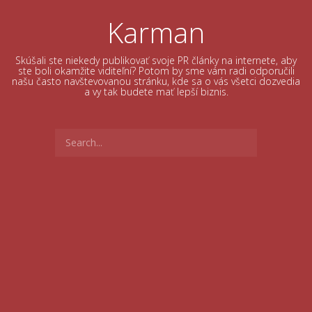
Skip
to
Karman
content
Skúšali ste niekedy publikovať svoje PR články na internete, aby
ste boli okamžite viditeľní? Potom by sme vám radi odporučili
našu často navštevovanou stránku, kde sa o vás všetci dozvedia
a vy tak budete mať lepší biznis.
Search
for: