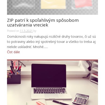
ZIP patrí k spoľahlivým spôsobom
uzatvárania vreciek
Posted on
11.5.2021
by
Domácnosti roky nakupujú rozličné druhy tovarov, či už sú
to potraviny alebo iný spotrebný tovar a všetko to treba aj
niekde uskladniť. Mnohé......
Číst dále