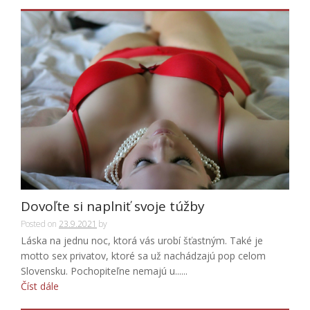
Dovoľte si naplniť svoje túžby
Posted on
23.9.2021
by
Láska na jednu noc, ktorá vás urobí šťastným. Také je
motto sex privatov, ktoré sa už nachádzajú pop celom
Slovensku. Pochopiteľne nemajú u......
Číst dále