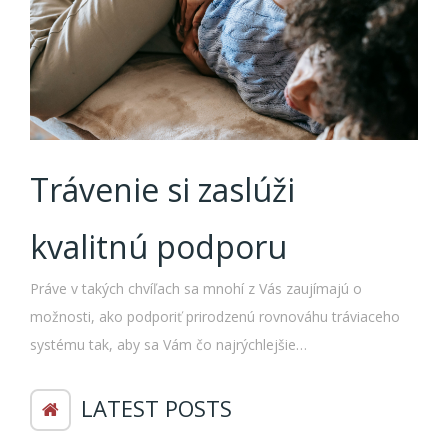
Trávenie si zaslúži
kvalitnú podporu
Práve v takých chvíľach sa mnohí z Vás zaujímajú o
možnosti, ako podporiť prirodzenú rovnováhu tráviaceho
systému tak, aby sa Vám čo najrýchlejšie…
LATEST POSTS