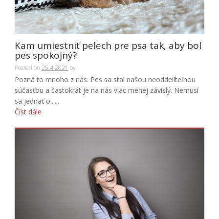
Kam umiestniť pelech pre psa tak, aby bol
pes spokojný?
Posted on
25.4.2021
by
Pozná to mnoho z nás. Pes sa stal našou neoddeliteľnou
súčasťou a častokrát je na nás viac menej závislý. Nemusí
sa jednať o......
Číst dále