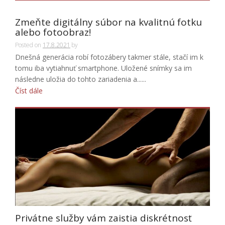
Zmeňte digitálny súbor na kvalitnú fotku
alebo fotoobraz!
Posted on
17.8.2021
by
Dnešná generácia robí fotozábery takmer stále, stačí im k
tomu iba vytiahnuť smartphone. Uložené snímky sa im
následne uložia do tohto zariadenia a......
Číst dále
Privátne služby vám zaistia diskrétnosť