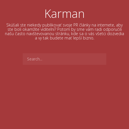
Skip
to
Karman
content
Skúšali ste niekedy publikovať svoje PR články na internete, aby
ste boli okamžite viditeľní? Potom by sme vám radi odporučili
našu často navštevovanou stránku, kde sa o vás všetci dozvedia
a vy tak budete mať lepší biznis.
Search
for: