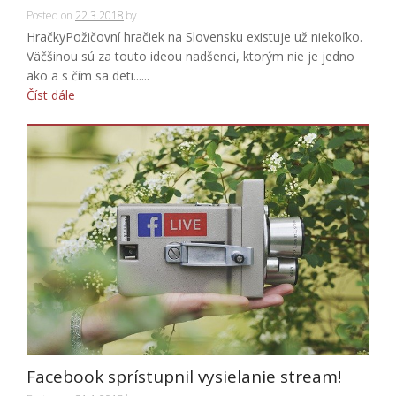
Posted on
22.3.2018
by
HračkyPožičovní hračiek na Slovensku existuje už niekoľko.
Väčšinou sú za touto ideou nadšenci, ktorým nie je jedno
ako a s čím sa deti......
Číst dále
Facebook sprístupnil vysielanie stream!