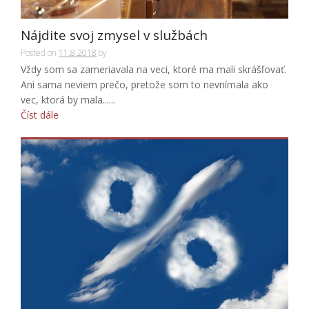
Nájdite svoj zmysel v službách
Posted on
11.8.2018
by
Vždy som sa zameriavala na veci, ktoré ma mali skrášľovať.
Ani sama neviem prečo, pretože som to nevnímala ako
vec, ktorá by mala......
Číst dále