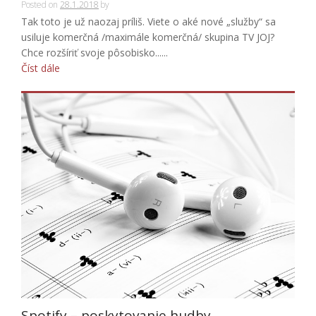
Posted on
28.1.2018
by
Tak toto je už naozaj príliš. Viete o aké nové „služby“ sa
usiluje komerčná /maximále komerčná/ skupina TV JOJ?
Chce rozšíriť svoje pôsobisko......
Číst dále
Spotify – poskytovanie hudby