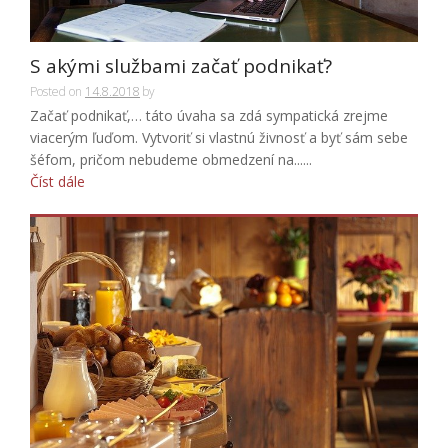
S akými službami začať podnikať?
Posted on
14.8.2018
by
Začať podnikať,… táto úvaha sa zdá sympatická zrejme
viacerým ľuďom. Vytvoriť si vlastnú živnosť a byť sám sebe
šéfom, pričom nebudeme obmedzení na......
Číst dále