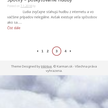
Posted on
7.1.2018
by
Ľudia zvyčajne sťahujú hudbu z internetu a vo
väčšine prípadov nelegálne. Avšak existuje veľa spôsobov
ako sa......
Číst dále
Stránkování
1
2
3
4
příspěvků
Theme Designed by
InkHive
.
© Karman.sk - Všechna práva
vyhrazena.