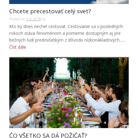
Chcete precestovať celý svet?
Posted on
3.6.2018
by
Kto by dnes nechel cestovat. Cestovanie sa v posledných
rokoch stáva fenoménom a pomerne dostupným aj pre
bežných ľudí predovšetkým z dôvodu nízkonákladových......
Číst dále
ČO VŠETKO SA DÁ POŽIČAŤ?