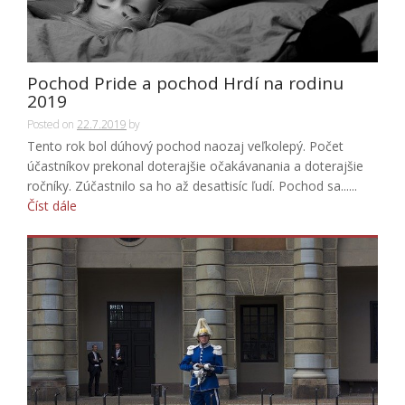
Pochod Pride a pochod Hrdí na rodinu
2019
Posted on
22.7.2019
by
Tento rok bol dúhový pochod naozaj veľkolepý. Počet
účastníkov prekonal doterajšie očakávanania a doterajšie
ročníky. Zúčastnilo sa ho až desaťtisíc ľudí. Pochod sa......
Číst dále