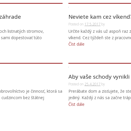
j záhrade
Neviete kam cez víkend
Posted on
17.5.2017
by
ňoch listnatých stromov,
Určite každý z vás už aspoň raz z
i sami dopestovať túto
víkend. Cez týždeň ste z pracovnej
Číst dále
Aby vaše schody vynikli
Posted on
25.4.2017
by
rovoľníctvo je činnosť, ktorá sa
Prerábate dom a zisťujete, že ste
 cudzincom bez štátnej
jediný. Každý z nás sa začne trápiť,
Číst dále