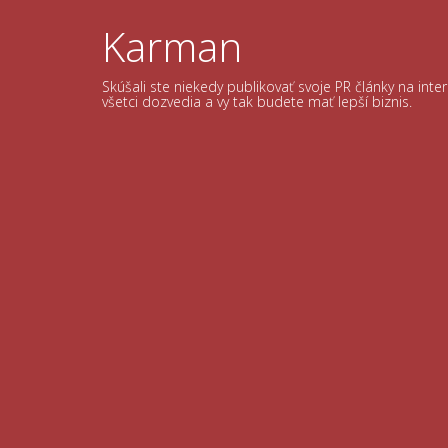
Skip
to
Karman
content
Skúšali ste niekedy publikovať svoje PR články na int
všetci dozvedia a vy tak budete mať lepší biznis.