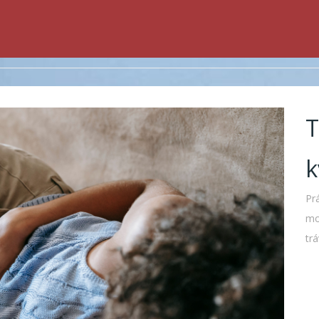
T
k
Pr
mo
tr