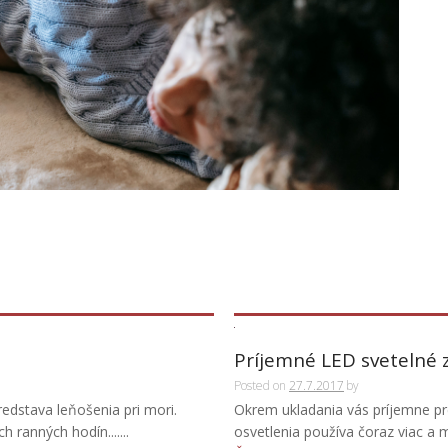
Príjemné LED svetelné 
Posted on
27.7.2017
by
redstava leňošenia pri mori.
Okrem ukladania vás príjemne pre
ranných hodín.......
osvetlenia používa čoraz viac a mn