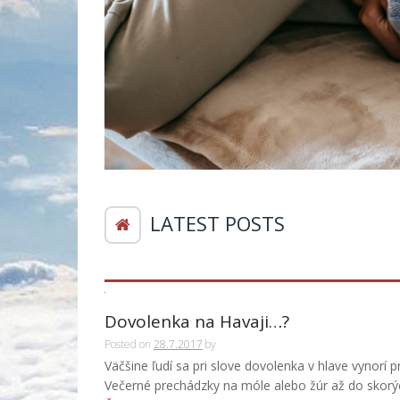
LATEST POSTS
Dovolenka na Havaji…?
Posted on
28.7.2017
by
Väčšine ľudí sa pri slove dovolenka v hlave vynorí p
Večerné prechádzky na móle alebo žúr až do skorých 