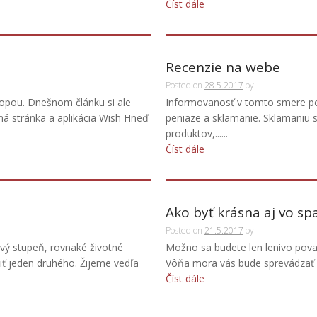
Číst dále
Recenzie na webe
Posted on
28.5.2017
by
opou. Dnešnom článku si ale
Informovanosť v tomto smere po
ná stránka a aplikácia Wish Hneď
peniaze a sklamanie. Sklamaniu 
produktov,......
Číst dále
Ako byť krásna aj vo s
Posted on
21.5.2017
by
ový stupeň, rovnaké životné
Možno sa budete len lenivo povaľ
 jeden druhého. Žijeme vedľa
Vôňa mora vás bude sprevádzať n
Číst dále