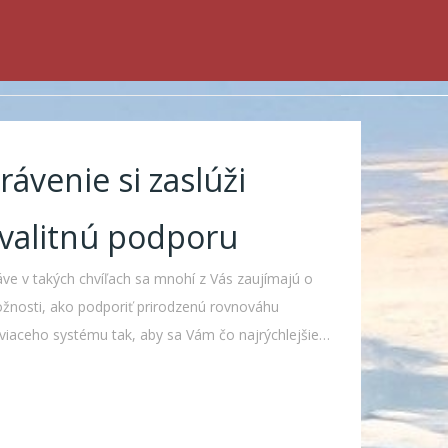
rávenie si zaslúži
valitnú podporu
áve v takých chvíľach sa mnohí z Vás zaujímajú o
žnosti, ako podporiť prirodzenú rovnováhu
áviaceho systému tak, aby sa Vám čo najrýchlejšie…