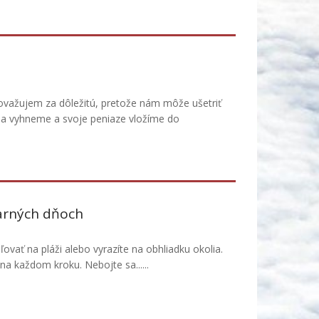
važujem za dôležitú, pretože nám môže ušetriť
sa vyhneme a svoje peniaze vložíme do
parných dňoch
ovať na pláži alebo vyrazíte na obhliadku okolia.
a každom kroku. Nebojte sa......