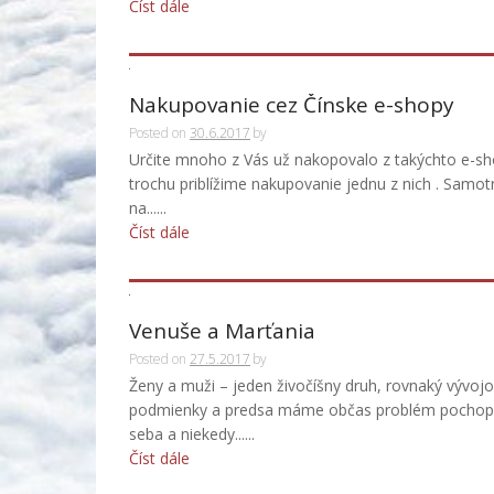
Číst dále
Nakupovanie cez Čínske e-shopy
Posted on
30.6.2017
by
Určite mnoho z Vás už nakopovalo z takýchto e-sh
trochu priblížime nakupovanie jednu z nich . Samot
na......
Číst dále
Venuše a Marťania
Posted on
27.5.2017
by
Ženy a muži – jeden živočíšny druh, rovnaký vývoj
podmienky a predsa máme občas problém pochopiť
seba a niekedy......
Číst dále