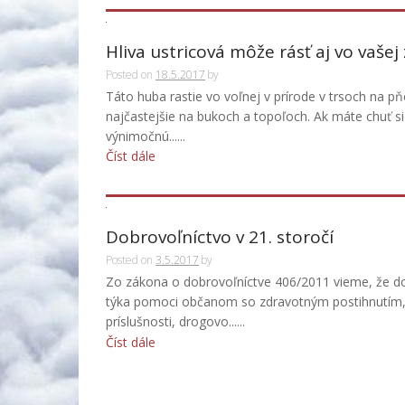
Hliva ustricová môže rásť aj vo vaše
Posted on
18.5.2017
by
Táto huba rastie vo voľnej v prírode v trsoch na p
najčastejšie na bukoch a topoľoch. Ak máte chuť s
výnimočnú......
Číst dále
Dobrovoľníctvo v 21. storočí
Posted on
3.5.2017
by
Zo zákona o dobrovoľníctve 406/2011 vieme, že dob
týka pomoci občanom so zdravotným postihnutím,
príslušnosti, drogovo......
Číst dále